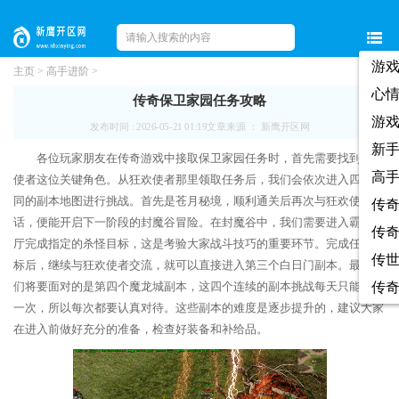
游
主页
>
高手进阶
>
心
传奇保卫家园任务攻略
游
发布时间 : 2026-05-21 01:19
文章来源 ： 新鹰开区网
新
各位玩家朋友在传奇游戏中接取保卫家园任务时，首先需要找到狂欢
高
使者这位关键角色。从狂欢使者那里领取任务后，我们会依次进入四个不
同的副本地图进行挑战。首先是苍月秘境，顺利通关后再次与狂欢使者对
传
话，便能开启下一阶段的封魔谷冒险。在封魔谷中，我们需要进入霸者大
传
厅完成指定的杀怪目标，这是考验大家战斗技巧的重要环节。完成任务目
传
标后，继续与狂欢使者交流，就可以直接进入第三个白日门副本。最终我
们将要面对的是第四个魔龙城副本，这四个连续的副本挑战每天只能完成
传
一次，所以每次都要认真对待。这些副本的难度是逐步提升的，建议大家
在进入前做好充分的准备，检查好装备和补给品。