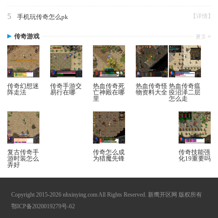
5
【详情】
手机玩传奇怎么pk
传奇游戏
传奇幻想迷
传奇手游交
热血传奇死
热血传奇怪
热血传奇瘟
阵走法
易行在哪
亡神殿在哪
物资料大全
疫沼泽二层
里
怎么走
复古传奇手
传奇怎么成
传奇技能强
游时装怎么
为猎魔先锋
化19重要吗
弄好
Copyright 2015-2026 nhxinying.com All Rights Reserved. 新鹰开区网 版权所有
鄂ICP备2020019279号-62