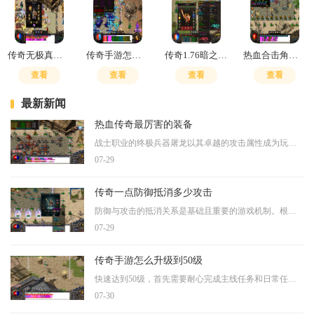
传奇无极真气怎么升级技能
传奇手游怎么快速提升战斗力值
传奇1.76暗之怪在哪
热血合击角色选择技巧
查看
查看
查看
查看
最新新闻
热血传奇最厉害的装备
战士职业的终极兵器屠龙以其卓越的攻击属性成为玩家追求的至高目标。这把武器不仅具备强大的基础攻击数值，更因其稀有性和象征意义成为战士身份的代名词。从实用角度看，屠龙
07-29
传奇一点防御抵消多少攻击
防御与攻击的抵消关系是基础且重要的游戏机制。根据已知信息，一点防御能够直接抵消一点物理攻击力的伤害，这种抵消是在理想状态下发生的，即未考虑目标的其他属性减免或特殊
07-29
传奇手游怎么升级到50级
快速达到50级，首先需要耐心完成主线任务和日常任务。跟紧主线任务的指引是前期升级的核心途径，每一环任务都能提供可观的经验值，帮助朋友们积累第一波等级优势。同时每天的日
07-30