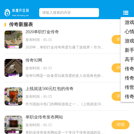
游
传奇新服表
心
2020单职打金传奇
详情
发布时间：01-15
游
2020年，单职打金传奇再度引爆了游戏界！作为一款十分具有特色的游戏，它的独特玩法和精美的画面吸引着众多玩家。在这款游戏中，我们将介绍它的具体玩法以及一些值得注意的特点
新
高
传奇92网
详情
发布时间：01-15
传
传奇92网是一款备受玩家喜爱的多人在线角色扮演游戏。它于2012年推出，至今已有超过九年的历史。游戏中有着丰富多样的职业选择、精彩刺激的战斗体验以及各种有趣的活动，深受广
传
传
上线就送500元红包的传奇
详情
传
发布时间：01-15
作为现如今热门的网络游戏之一，《上线就送500元红包的传奇》吸引了众多玩家的关注。这款游戏不仅有精美的画面和丰富的游戏内容，还给玩家提供了丰厚的奖励，让玩家乐享红包的
单职业传奇发布网站
详情
发布时间：01-15
单职业传奇发布网站是一个专注于传奇游戏的在线平台，为玩家提供了一个舒适和友好的游戏环境。传奇游戏作为网络游戏的经典之一，一直受到了广大玩家的喜爱。而单职业传奇发布