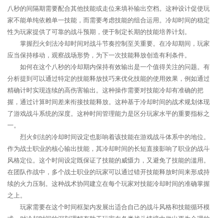
八秒的间隔期需要配合其他技能或走位来填补输出空档。这种设计促使玩
家不能单纯依赖单一技能，而需要考虑技能的组合运用。冷却时间的稳定
性为玩家提供了可靠的战斗预期，便于制定长期的技能培养计划。
掌握烈火剑法冷却时间对战斗节奏控制至关重要。在冷却期间，玩家
应当保持移动，观察战场形势，为下一次技能释放创造有利条件。
如何在这个八秒的冷却期内保持有效输出是一个值得关注的问题。有
分析提到可以通过特定的技能释放技巧来优化技能的使用效果，例如通过
精确计时实现连续的高伤害输出。这种操作需要对技能冷却有准确的把
握，通过计算时间差来衔接技能释放。这种基于冷却时间的战术规划体现
了游戏战斗系统的深度。这种时间管理能力是区分玩家水平的重要指标之
一。
烈火剑法的冷却时间设定也影响着该技能在游戏战斗体系中的地位。
作为战士职业的核心输出技能，其冷却时间的长短直接影响了职业的战斗
风格定位。这个时间设定既保证了技能的威慑力，又避免了技能的滥用。
在团队作战中，多个战士职业的玩家可以通过错开技能释放时间来形成持
续的火力压制。这种战术协同建立在每个玩家对技能冷却时间的准确掌握
之上。
玩家需要在这个时间框架内发展出适合自己的战斗风格和技能循环模