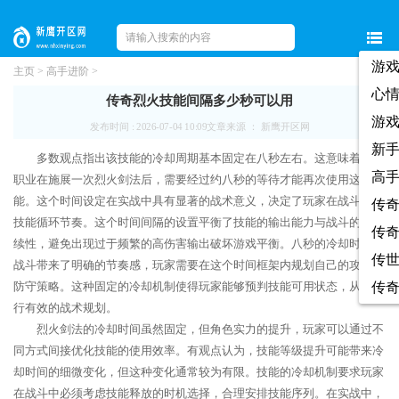
游
主页
>
高手进阶
>
心
传奇烈火技能间隔多少秒可以用
游
发布时间 : 2026-07-04 10:09
文章来源 ： 新鹰开区网
新
多数观点指出该技能的冷却周期基本固定在八秒左右。这意味着战士
高
职业在施展一次烈火剑法后，需要经过约八秒的等待才能再次使用这一技
能。这个时间设定在实战中具有显著的战术意义，决定了玩家在战斗中的
传
技能循环节奏。这个时间间隔的设置平衡了技能的输出能力与战斗的可持
传
续性，避免出现过于频繁的高伤害输出破坏游戏平衡。八秒的冷却时间为
传
战斗带来了明确的节奏感，玩家需要在这个时间框架内规划自己的攻击和
防守策略。这种固定的冷却机制使得玩家能够预判技能可用状态，从而进
传
行有效的战术规划。
烈火剑法的冷却时间虽然固定，但角色实力的提升，玩家可以通过不
同方式间接优化技能的使用效率。有观点认为，技能等级提升可能带来冷
却时间的细微变化，但这种变化通常较为有限。技能的冷却机制要求玩家
在战斗中必须考虑技能释放的时机选择，合理安排技能序列。在实战中，