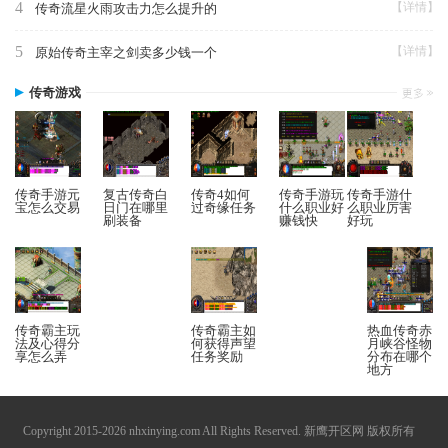
4
【详情】
传奇流星火雨攻击力怎么提升的
5
【详情】
原始传奇主宰之剑卖多少钱一个
传奇游戏
传奇手游元
复古传奇白
传奇4如何
传奇手游玩
传奇手游什
宝怎么交易
日门在哪里
过奇缘任务
什么职业好
么职业厉害
刷装备
赚钱快
好玩
传奇霸主玩
传奇霸主如
热血传奇赤
法及心得分
何获得声望
月峡谷怪物
享怎么弄
任务奖励
分布在哪个
地方
Copyright 2015-2026 nhxinying.com All Rights Reserved. 新鹰开区网 版权所有