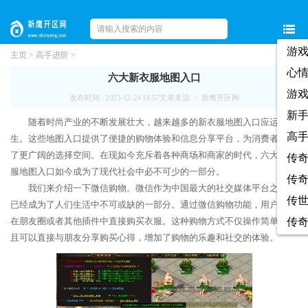
游
主页
>
高手进阶
>
心
六大新衣服地图入口
游
发布时间 : 2023-12-24 16:57
文章来源 ： 新鹰开区网
新
随着时尚产业的不断发展壮大，越来越多的新衣服地图入口应运而
高
生。这些地图入口提供了便捷的购物体验和信息分享平台，为消费者提供
了更广阔的选择空间。在现如今充斥着各种商场和商家的时代，六大新衣
传
服地图入口如今成为了现代社会中必不可少的一部分。
传
我们来介绍一下微信购物。微信作为中国最大的社交媒体平台之一，
传
已经成为了人们生活中不可或缺的一部分。通过微信购物功能，用户可以
在朋友圈或者其他插件中直接购买衣服。这种购物方式不仅操作简单，而
传
且可以直接与朋友分享购买心得，增加了购物的乐趣和社交的体验。