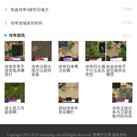
4
【详情】
热血传奇4级符石魂力
5
【详情】
传奇攻城多长时间
传奇游戏
传奇世界手
传奇法师火
传奇归来鹰
传奇烈火属
热血传奇手
游雷电术哪
雨怎么获得
卫在哪
于什么攻击
游交易所在
里打
装备
类型
哪里
道士是几号
原始传奇年
传奇主线任
勋章啊
兽在哪打
务与卫家老
板对好内容
Copyright 2015-2026 nhxinying.com All Rights Reserved. 新鹰开区网 版权所有