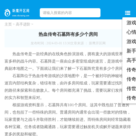
游
主页
>
高手进阶
>
心
热血传奇石墓阵有多少个房间
游
发布时间 : 2024-03-01 13:30
文章来源 ： 新鹰开区网
新
热血传奇是一款经典的在线角色扮演游戏，拥有庞大的游戏世界和丰
高
富多样的战斗内容。石墓阵是一座由众多密室组成的迷宫，是游戏中的经
典副本地图之一。下面就让我们来了解一下石墓阵究竟有多少个房间吧！
传
石墓阵位于热血传奇游戏的沙漠地图中，是一个被封印的神秘地方。
传
迷宫内部结构复杂，错综有致，由许多房间组成，玩家需要通过找到正确
传
的路径来探索和击败敌人。每个房间都充满了挑战，需要玩家们发挥自己
的实力和智慧来应对。
传
根据游戏资料显示，石墓阵共有101个房间。这其中既包括了普通房
间，也包括了一些特殊的房间。普通房间内通常会出现一些敌对的怪物，
玩家需要与之战斗并取得胜利，才能继续前进。而特殊房间则经常隐藏着
各种宝藏、任务或者隐藏通路，玩家需要通过触发机关或解开谜题来获得
更多的奖励和秘密。