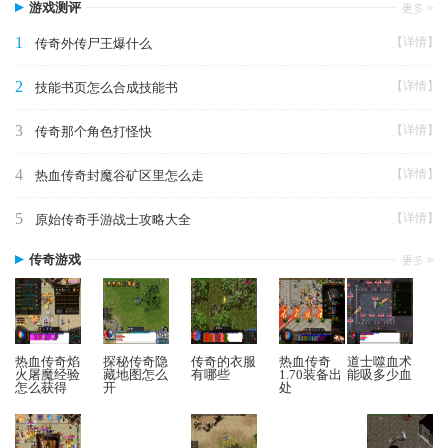
游戏测评
1
【详情】
传奇外传尸王爆什么
2
【详情】
技能书页怎么合成技能书
3
【详情】
传奇那个角色打怪快
4
【详情】
热血传奇封魔谷矿区里怎么走
5
【详情】
原始传奇手游战士攻略大全
传奇游戏
热血传奇焰
探秘传奇隐
传奇的衣服
热血传奇
道士噬血术
火屠魔经验
藏地图怎么
有哪些
1.70装备出
能吸多少血
怎么获得
开
处