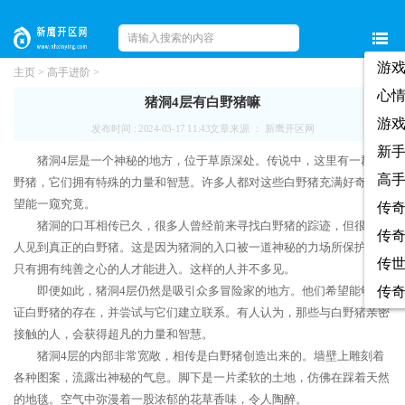
游
主页
>
高手进阶
>
心
猪洞4层有白野猪嘛
游
发布时间 : 2024-03-17 11:43
文章来源 ： 新鹰开区网
新
猪洞4层是一个神秘的地方，位于草原深处。传说中，这里有一群白
高
野猪，它们拥有特殊的力量和智慧。许多人都对这些白野猪充满好奇，希
望能一窥究竟。
传
猪洞的口耳相传已久，很多人曾经前来寻找白野猪的踪迹，但很少有
传
人见到真正的白野猪。这是因为猪洞的入口被一道神秘的力场所保护着，
传
只有拥有纯善之心的人才能进入。这样的人并不多见。
即便如此，猪洞4层仍然是吸引众多冒险家的地方。他们希望能够见
传
证白野猪的存在，并尝试与它们建立联系。有人认为，那些与白野猪亲密
接触的人，会获得超凡的力量和智慧。
猪洞4层的内部非常宽敞，相传是白野猪创造出来的。墙壁上雕刻着
各种图案，流露出神秘的气息。脚下是一片柔软的土地，仿佛在踩着天然
的地毯。空气中弥漫着一股浓郁的花草香味，令人陶醉。