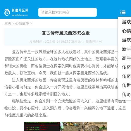
游
主页
>
心情故事
>
心
复古传奇魔龙西郊怎么走
游
发布时间 : 2023-09-24 10:25
文章来源 ： 新鹰开区网
新
复古传奇是一款风靡全球的多人在线游戏，其中的魔龙西郊是一个被
高
冒险家们广泛关注的地方。在这片危机四伏的土地上，隐藏着丰富的宝藏
和强大的魔物，而各位勇士在探索的同时也需要小心翼翼，才能够成功击
传
败敌人，获取宝物。今天，我们就一起来探索魔龙西郊的路线。
传
进入魔龙西郊的地图，你会发现这里有着茂密的森林和崎岖的山脉。
传
沿着小道向前走，你会进入一片开阔地带，这里是经常爆出高级装备的地
方之一，也是许多玩家经常刷怪的地方。
传
继续往北走，你会来到一个充满危险的洞穴入口。这里经常有高级怪
物出没，要小心应对。进入洞穴后，你会看到一条幽深的地下通道，这是
前往魔龙巢穴的必经之路。