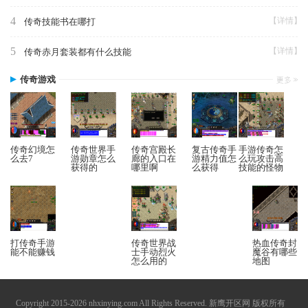
4
【详情】
传奇技能书在哪打
5
【详情】
传奇赤月套装都有什么技能
传奇游戏
传奇幻境怎
传奇世界手
传奇宫殿长
复古传奇手
手游传奇怎
么去7
游勋章怎么
廊的入口在
游精力值怎
么玩攻击高
获得的
哪里啊
么获得
技能的怪物
打传奇手游
传奇世界战
热血传奇封
能不能赚钱
士手动烈火
魔谷有哪些
怎么用的
地图
Copyright 2015-2026 nhxinying.com All Rights Reserved. 新鹰开区网 版权所有