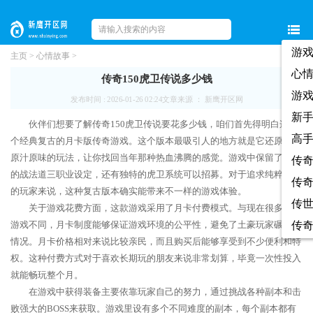
游
主页
>
心情故事
>
心
传奇150虎卫传说多少钱
游
发布时间 : 2026-01-26 02:24
文章来源 ： 新鹰开区网
新
伙伴们想要了解传奇150虎卫传说要花多少钱，咱们首先得明白这是
高
个经典复古的月卡版传奇游戏。这个版本最吸引人的地方就是它还原了最
原汁原味的玩法，让你找回当年那种热血沸腾的感觉。游戏中保留了经典
传
的战法道三职业设定，还有独特的虎卫系统可以招募。对于追求纯粹乐趣
传
的玩家来说，这种复古版本确实能带来不一样的游戏体验。
传
关于游戏花费方面，这款游戏采用了月卡付费模式。与现在很多免费
游戏不同，月卡制度能够保证游戏环境的公平性，避免了土豪玩家碾压的
传
情况。月卡价格相对来说比较亲民，而且购买后能够享受到不少便利和特
权。这种付费方式对于喜欢长期玩的朋友来说非常划算，毕竟一次性投入
就能畅玩整个月。
在游戏中获得装备主要依靠玩家自己的努力，通过挑战各种副本和击
败强大的BOSS来获取。游戏里设有多个不同难度的副本，每个副本都有