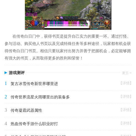
在传奇白日门中，获得书页是提升自己实力的重要一环。通过打怪、
参与活动、购买他人书页以及完成特殊任务等多种途径，玩家都有机会获
得传奇白日门书页。相信只要玩家付出努力并善于把握机会，必定能够拥
有强大的书页，从而取得更多的胜利和荣誉！
游戏测评
1
【详情】
复古冰雪传奇新世界哪里进
2
【详情】
传奇世界流星火雨哪里出的装备多
3
【详情】
传奇凝霜武器属性
4
【详情】
热血传奇手游什么职业好打