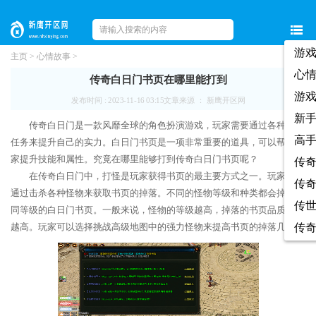
游
主页
>
心情故事
>
心
传奇白日门书页在哪里能打到
游
发布时间 : 2023-11-16 03:15
文章来源 ： 新鹰开区网
新
传奇白日门是一款风靡全球的角色扮演游戏，玩家需要通过各种冒险
高
任务来提升自己的实力。白日门书页是一项非常重要的道具，可以帮助玩
家提升技能和属性。究竟在哪里能够打到传奇白日门书页呢？
传
在传奇白日门中，打怪是玩家获得书页的最主要方式之一。玩家可以
传
通过击杀各种怪物来获取书页的掉落。不同的怪物等级和种类都会掉落不
传
同等级的白日门书页。一般来说，怪物的等级越高，掉落的书页品质也会
越高。玩家可以选择挑战高级地图中的强力怪物来提高书页的掉落几率。
传