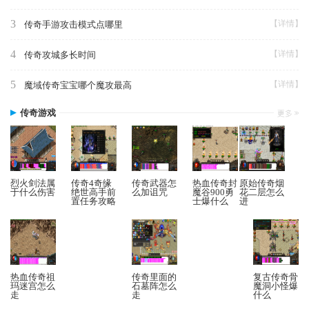
3
【详情】
传奇手游攻击模式点哪里
4
【详情】
传奇攻城多长时间
5
【详情】
魔域传奇宝宝哪个魔攻最高
传奇游戏
烈火剑法属
传奇4奇缘
传奇武器怎
热血传奇封
原始传奇烟
于什么伤害
绝世高手前
么加诅咒
魔谷900勇
花二层怎么
置任务攻略
士爆什么
进
热血传奇祖
传奇里面的
复古传奇骨
玛迷宫怎么
石墓阵怎么
魔洞小怪爆
走
走
什么