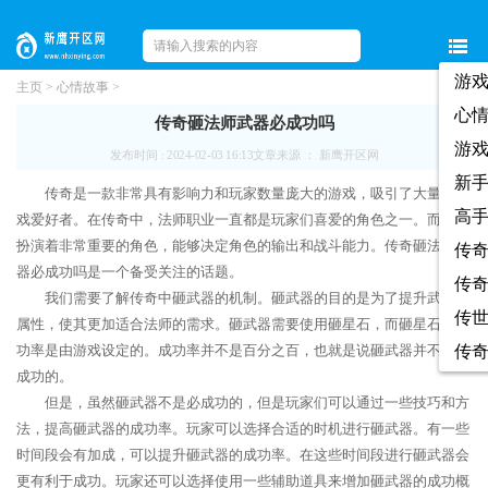
游
主页
>
心情故事
>
心
传奇砸法师武器必成功吗
游
发布时间 : 2024-02-03 16:13
文章来源 ： 新鹰开区网
新
传奇是一款非常具有影响力和玩家数量庞大的游戏，吸引了大量的游
高
戏爱好者。在传奇中，法师职业一直都是玩家们喜爱的角色之一。而武器
扮演着非常重要的角色，能够决定角色的输出和战斗能力。传奇砸法师武
传
器必成功吗是一个备受关注的话题。
传
我们需要了解传奇中砸武器的机制。砸武器的目的是为了提升武器的
传
属性，使其更加适合法师的需求。砸武器需要使用砸星石，而砸星石的成
功率是由游戏设定的。成功率并不是百分之百，也就是说砸武器并不是必
传
成功的。
但是，虽然砸武器不是必成功的，但是玩家们可以通过一些技巧和方
法，提高砸武器的成功率。玩家可以选择合适的时机进行砸武器。有一些
时间段会有加成，可以提升砸武器的成功率。在这些时间段进行砸武器会
更有利于成功。玩家还可以选择使用一些辅助道具来增加砸武器的成功概