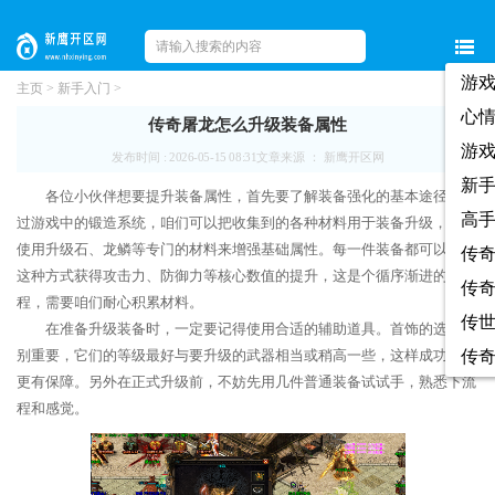
游
主页
>
新手入门
>
心
传奇屠龙怎么升级装备属性
游
发布时间 : 2026-05-15 08:31
文章来源 ： 新鹰开区网
新
各位小伙伴想要提升装备属性，首先要了解装备强化的基本途径。通
高
过游戏中的锻造系统，咱们可以把收集到的各种材料用于装备升级，比如
使用升级石、龙鳞等专门的材料来增强基础属性。每一件装备都可以通过
传
这种方式获得攻击力、防御力等核心数值的提升，这是个循序渐进的过
传
程，需要咱们耐心积累材料。
传
在准备升级装备时，一定要记得使用合适的辅助道具。首饰的选择特
别重要，它们的等级最好与要升级的武器相当或稍高一些，这样成功率会
传
更有保障。另外在正式升级前，不妨先用几件普通装备试试手，熟悉下流
程和感觉。