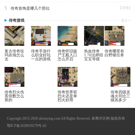
5
【详情】
传奇首饰是哪几个部位
传奇游戏
复古传奇珐
传奇手游什
传奇怀旧版
热血传奇
传奇哪里有
玛农场怎么
么职业好玩
尸王殿入口
1.76法师招
白野猪任务
去
一点的游戏
怎么开启
宝宝等级
传奇烈火伤
传奇世界双
传奇四级灵
害倍数怎么
烈火还是单
魂火符比三
算的
烈火好用
级高多少
Copyright 2015-2026 nhxinying.com All Rights Reserved. 新鹰开区网 版权所有
鄂ICP备2020019279号-62