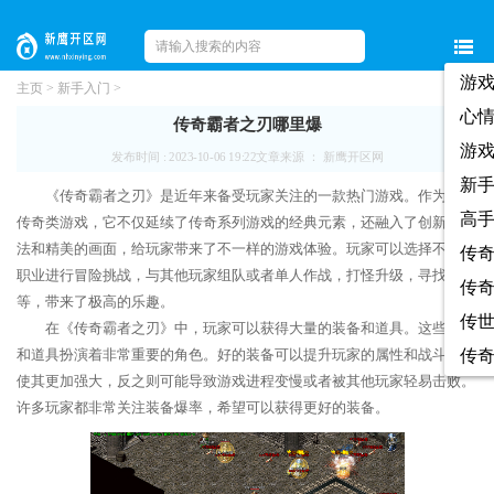
游
主页
>
新手入门
>
心
传奇霸者之刃哪里爆
游
发布时间 : 2023-10-06 19:22
文章来源 ： 新鹰开区网
新
《传奇霸者之刃》是近年来备受玩家关注的一款热门游戏。作为一款
高
传奇类游戏，它不仅延续了传奇系列游戏的经典元素，还融入了创新的玩
法和精美的画面，给玩家带来了不一样的游戏体验。玩家可以选择不同的
传
职业进行冒险挑战，与其他玩家组队或者单人作战，打怪升级，寻找装备
传
等，带来了极高的乐趣。
传
在《传奇霸者之刃》中，玩家可以获得大量的装备和道具。这些装备
和道具扮演着非常重要的角色。好的装备可以提升玩家的属性和战斗力，
传
使其更加强大，反之则可能导致游戏进程变慢或者被其他玩家轻易击败。
许多玩家都非常关注装备爆率，希望可以获得更好的装备。