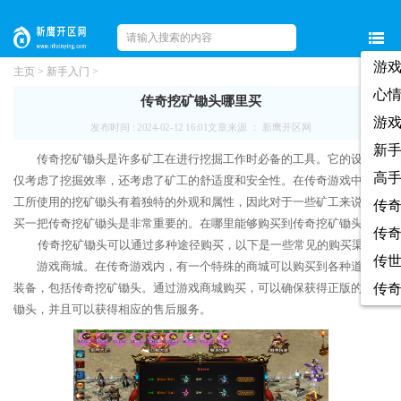
游
主页
>
新手入门
>
心
传奇挖矿锄头哪里买
游
发布时间 : 2024-02-12 16:01
文章来源 ： 新鹰开区网
新
传奇挖矿锄头是许多矿工在进行挖掘工作时必备的工具。它的设计不
高
仅考虑了挖掘效率，还考虑了矿工的舒适度和安全性。在传奇游戏中，矿
工所使用的挖矿锄头有着独特的外观和属性，因此对于一些矿工来说，购
传
买一把传奇挖矿锄头是非常重要的。在哪里能够购买到传奇挖矿锄头呢？
传
传奇挖矿锄头可以通过多种途径购买，以下是一些常见的购买渠道。
传
游戏商城。在传奇游戏内，有一个特殊的商城可以购买到各种道具和
装备，包括传奇挖矿锄头。通过游戏商城购买，可以确保获得正版的挖矿
传
锄头，并且可以获得相应的售后服务。