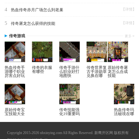
4
【详情】
热血传奇赤月广场怎么到老巢
5
【详情】
传奇屠龙怎么获得的技能
传奇游戏
热血传奇手
传奇的衣服
传奇手游什
传奇世界复
原始传奇屠
游哪个职业
有哪些
么职业好打
古手游勋章
龙怎么合成
厉害点好玩
地图快
兑换在哪
技能
原始传奇宝
传奇技能强
热血传奇玛
宝技能大全
化19重要吗
法秘境在哪
Copyright 2015-2026 nhxinying.com All Rights Reserved. 新鹰开区网 版权所有