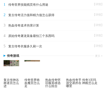
1
【详情】
传奇世界技能残页有什么用途
2
【详情】
复古传奇活力值和精力值怎么获得
3
【详情】
热血传奇道术伤害计算
4
【详情】
原始传奇屠龙装备最怕三个东西吗
5
【详情】
复古传奇衣服多久刷一次
传奇游戏
复古传神丛
传奇世界铁
热血传奇怀
热血传奇手
传奇3沃玛
林迷宫怎么
血魔宫怎么
旧服英雄选
游交易所在
神殿怎么走
进
走
什么组合
哪里