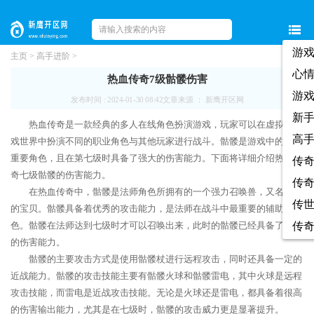
游
主页
>
高手进阶
>
心
热血传奇7级骷髅伤害
游
发布时间 : 2024-01-30 08:42
文章来源 ： 新鹰开区网
新
热血传奇是一款经典的多人在线角色扮演游戏，玩家可以在虚拟的游
高
戏世界中扮演不同的职业角色与其他玩家进行战斗。骷髅是游戏中的一个
重要角色，且在第七级时具备了强大的伤害能力。下面将详细介绍热血传
传
奇七级骷髅的伤害能力。
传
在热血传奇中，骷髅是法师角色所拥有的一个强力召唤兽，又名法师
传
的宝贝。骷髅具备着优秀的攻击能力，是法师在战斗中最重要的辅助角
色。骷髅在法师达到七级时才可以召唤出来，此时的骷髅已经具备了不俗
传
的伤害能力。
骷髅的主要攻击方式是使用骷髅杖进行远程攻击，同时还具备一定的
近战能力。骷髅的攻击技能主要有骷髅火球和骷髅雷电，其中火球是远程
攻击技能，而雷电是近战攻击技能。无论是火球还是雷电，都具备着很高
的伤害输出能力，尤其是在七级时，骷髅的攻击威力更是显著提升。