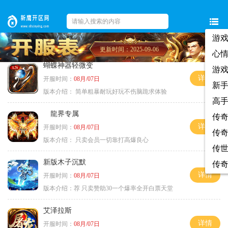
游
更新时间：2025-09-06
心
蝴蝶神器轻微变
游
详情
开服时间：
08月/07日
新
版本介绍：
简单粗暴耐玩好玩不伤脑跪求体验
高
龍界专属
传
详情
开服时间：
08月/07日
传
版本介绍：
只卖会员一切靠打高爆良心
传
新版木子沉默
传
详情
开服时间：
08月/07日
版本介绍：
荐 只卖赞助30一个爆率全开白票天堂
艾泽拉斯
详情
开服时间：
08月/07日