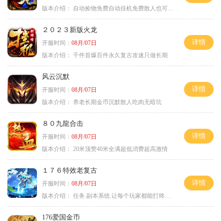
版本介绍：
自动捡物免费自动挂机免费散人也可毕业
２０２３新版火龙
详情
开服时间：
08月/07日
版本介绍：
千件首爆百件永久复古攻速只做长期
风云沉默
详情
开服时间：
08月/07日
版本介绍：
养老长期金币沉默散人吃肉无暗坑
８０九龍合击
详情
开服时间：
08月/07日
版本介绍：
20米顶赞40米全满超低消费超高激情
１７６特效老复古
详情
开服时间：
08月/07日
版本介绍：
任务.副本系统.让每个玩家都能打终极BOSS
176爱国金币