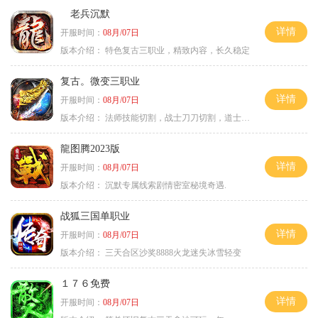
老兵沉默
详情
开服时间：
08月/07日
版本介绍：
特色复古三职业，精致内容，长久稳定
复古。微变三职业
详情
开服时间：
08月/07日
版本介绍：
法师技能切割，战士刀刀切割，道士宠物秒怪
龍图腾2023版
详情
开服时间：
08月/07日
版本介绍：
沉默专属线索剧情密室秘境奇遇.
战狐三国单职业
详情
开服时间：
08月/07日
版本介绍：
三天合区沙奖8888火龙迷失冰雪轻变
１７６免费
详情
开服时间：
08月/07日