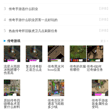
3
【详情】
传奇手游选什么职业
4
【详情】
传奇手游什么职业厉害一点好玩的
5
【详情】
热血传奇怀旧版虎卫几点刷新任务
传奇游戏
流星火雨跟
复古传奇影
传奇黑水河
传奇的衣服
传奇4如何
冰咆哮哪个
之道怎么走
boss位置
有哪些
过奇缘任务
伤害高
原始传奇四
传奇百区开
传奇手游改
级嗜血术需
通直飞暗殿
装备属性会
要什么材料
多少钱
变吗