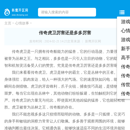
游
主页
>
心情故事
>
心
传奇虎卫厉害还是多多厉害
游
发布时间 : 2024-02-21 14:25
文章来源 ： 新鹰开区网
新
传奇虎卫是一只拥有传奇般能力的猛兽，它的行动迅捷、力量强大，
高
被誉为丛林之王。与之相比，多多也是一只引人注目的动物，它的聪明才
智和机智灵活备受人们的赞赏。究竟是传奇虎卫厉害还是多多厉害呢？
传
我们来看看传奇虎卫。虎卫是林中的霸主，它是丛林中的王者。虎卫
传
身体强壮，肌肉发达，给人一种强大的气场。它的速度快如闪电，能够在
传
瞬间击倒猎物。虎卫的牙齿锋利，爪子尖锐，捕食技巧高超，是猎物们的
噩梦。每当它出现在丛林中，其他动物们纷纷躲避，生怕触犯到它的威
传
严。传奇虎卫的力量无与伦比，即使面对其他凶猛的猛兽，它也能轻松取
胜。虎卫被誉为丛林之王，传奇般的存在。
我们不能忽视多多这只狡猾而聪明的动物。多多是一只狐狸，它灵巧
的身手和敏锐的洞察力常常让人们敬佩。多多善于观察周围的环境，能够
准确判断出最佳决策。它精通伪装，能够快速适应不同的生活环境并能轻