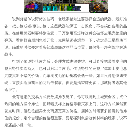
说到狩猎传说野猪的技巧，老玩家都知道要选择合适的武器。最好准
备一把步枪或者捕猎步枪，这些武器能保证一击致命，不会损伤皮毛的品
质。在使用武器时要特别注意，千万别用高爆弹这种会破坏皮毛完整度的
弹药。看到野猪后别急着开枪，先用望远镜观察一下，确定是三星品质再
说。瞄准的时候要对着头部或颈部这些弱点位置，确保能干净利落地解决
战斗。
打到了传说野猪皮之后，处理方式也很关键。可以直接把带着皮毛的
整只野猪卖给商人，也可以只出售皮毛。传说野猪的完整尸体加上皮毛总
共能卖出不错的价钱，而单卖皮毛的话价格会低一些。如果只是想快速变
现，直接卖给游戏里的商店最省事。但要是指望赚更多，那就得考虑其他
途径了。
最有意思的交易方式要数摆摊系统了。你可以跑到主城安全区，找个
热闹的地方摆个摊位，把野猪皮标上价格等着买家上门。这种方式虽然要
花点时间，但往往能卖出比商店更高的价格。摆摊的时候要多留意其他摊
位的报价，定个合理的价格很重要。要是碰到急需这种材料的玩家，说不
定还能小赚一笔。