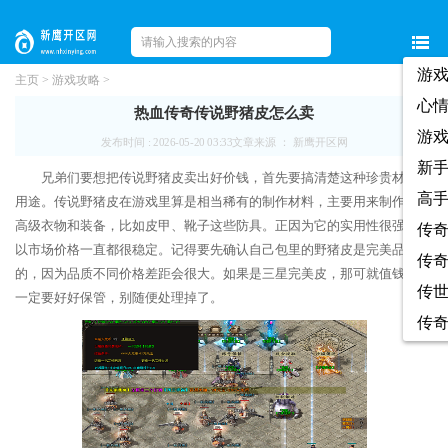
游
主页
>
游戏攻略
>
心
热血传奇传说野猪皮怎么卖
游
发布时间 : 2026-05-20 03:33
文章来源 ： 新鹰开区网
新
兄弟们要想把传说野猪皮卖出好价钱，首先要搞清楚这种珍贵材料的
高
用途。传说野猪皮在游戏里算是相当稀有的制作材料，主要用来制作各种
高级衣物和装备，比如皮甲、靴子这些防具。正因为它的实用性很强，所
传
以市场价格一直都很稳定。记得要先确认自己包里的野猪皮是完美品质
传
的，因为品质不同价格差距会很大。如果是三星完美皮，那可就值钱了，
传
一定要好好保管，别随便处理掉了。
传