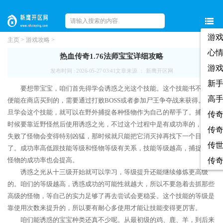
游
主页
>
游戏攻略
>
心
热血传奇1.76法师宝宝详细攻略
游
发布时间 : 2026-05-27 03:41
文章来源 ： 新鹰开区网
新
要想带宝宝，咱们首先得学会诱惑之光这个技能。这个技能书不是随
高
便能在商店买到的，需要通过打败BOSS或者参加尸王争夺战来获得。一
旦学会这个技能，就可以在野外捕捉各种怪物作为自己的帮手了。捕捉的
传
时候要靠近野怪然后使用诱惑之光，不过这个过程中是有成功率的，如果
传
失败了怪物会变得特别凶猛，那时候就只能把它消灭掉再找下一个目标
传
了。成功率高低跟技能等级和怪物等级有关系，技能等级越高，捕捉高级
怪物的成功率也会提高。
传
诱惑之光从十三级开始就可以学习，等级提升还能继续修炼更高级
的。咱们的等级越高，诱惑成功的可能性就越大，所以不要急着去抓那些
高级的怪物，等自己的实力足够了再去尝试会更稳妥。这个技能的等级是
靠使用次数来提升的，所以要有耐心多使用才能让技能变得更厉害。
咱们能诱惑的宝宝种类还真不少呢。从最初级的鸡、鹿、羊，到后来