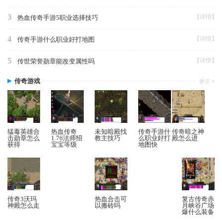
3
【详情】
热血传奇手游5职业选择技巧
4
【详情】
传奇手游什么职业好打地图
5
【详情】
传世荣誉勋章能改变属性吗
传奇游戏
猛毒英雄合
热血传奇
未知暗殿找
传奇手游什
传奇暗之神
击勋章怎么
1.76法师招
教主技巧
么职业好打
殿怎么进
获得
宝宝等级
地图快
传奇3沃玛
热血合击可
复古传奇赤
神殿怎么走
以搬砖吗
月峡谷广场
爆什么装备