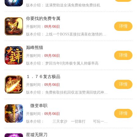
版本介绍：
送满赞助送全满免费捡物免费挂机
你要找的免费专属
详情
开服时间：
09月/06日
版本介绍：
上线一个BOSS直接拉满喜欢激情的朋友进
巅峰熊猫
详情
开服时间：
09月/06日
版本介绍：
梦回当年0充终极专属人帅爆率高
１．７６复古极品
详情
开服时间：
09月/06日
版本介绍：
免费捡取挂机回収送顶赞满回馈武神之力
微变单职
详情
开服时间：
09月/06日
版本介绍：
三天拿沙 一切靠打 可玩一年
星墟无限刀