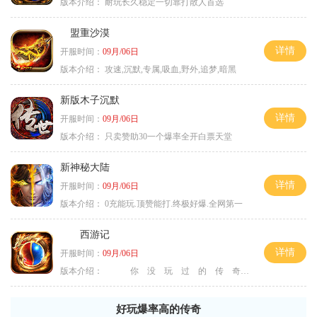
版本介绍：
耐玩长久稳定一切靠打散人首选
盟重沙漠
详情
开服时间：
09月/06日
版本介绍：
攻速,沉默,专属,吸血,野外,追梦,暗黑
新版木子沉默
详情
开服时间：
09月/06日
版本介绍：
只卖赞助30一个爆率全开白票天堂
新神秘大陆
详情
开服时间：
09月/06日
版本介绍：
0充能玩.顶赞能打.终极好爆.全网第一
西游记
详情
开服时间：
09月/06日
版本介绍：
你 没 玩 过 的 传 奇
好玩爆率高的传奇