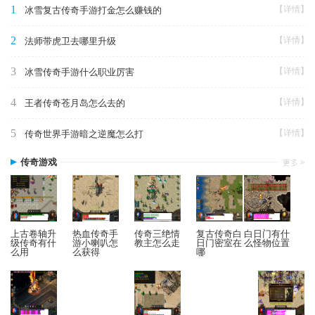
1
【详情】
冰雪复古传奇手游打金怎么赚钱的
2
【详情】
法师带虎卫去哪里升级
3
【详情】
冰雪传奇手游什么职业厉害
4
【详情】
王者传奇苍月岛怎么去的
5
【详情】
传奇世界手游暗之逆魔怎么打
传奇游戏
上古卷轴升
热血传奇手
传奇三绝情
复古传奇白
白日门有什
级传奇有什
游小喇叭怎
教主怎么走
日门密室在
么怪物位置
么用
么获得
哪