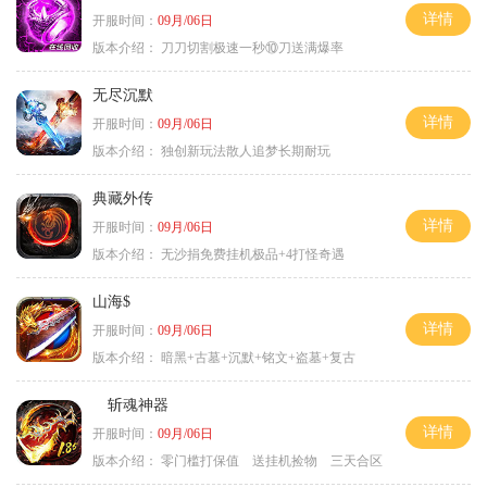
详情
开服时间：
09月/06日
版本介绍：
刀刀切割极速一秒⑩刀送满爆率
无尽沉默
详情
开服时间：
09月/06日
版本介绍：
独创新玩法散人追梦长期耐玩
典藏外传
详情
开服时间：
09月/06日
版本介绍：
无沙捐免费挂机极品+4打怪奇遇
山海$
详情
开服时间：
09月/06日
版本介绍：
暗黑+古墓+沉默+铭文+盗墓+复古
斩魂神器
详情
开服时间：
09月/06日
版本介绍：
零门槛打保值 送挂机捡物 三天合区