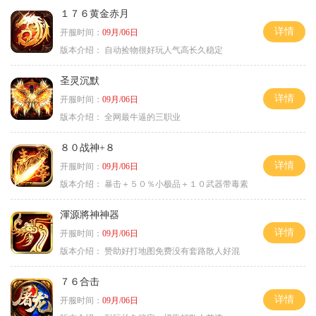
１７６黄金赤月
详情
开服时间：
09月/06日
版本介绍：
自动捡物很好玩人气高长久稳定
圣灵沉默
详情
开服时间：
09月/06日
版本介绍：
全网最牛逼的三职业
８０战神+８
详情
开服时间：
09月/06日
版本介绍：
暴击＋５０％小极品＋１０武器带毒素
渾源將神神器
详情
开服时间：
09月/06日
版本介绍：
赞助好打地图免费没有套路散人好混
７６合击
详情
开服时间：
09月/06日