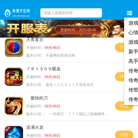
游
更新时间：2025-09-06
心
天青复古
游
详情
开服时间：
09月/06日
新
版本介绍：
不看网站终身后悔
高
７６＋３０％吸血
传
详情
开服时间：
09月/06日
传
版本介绍：
暴击＋２０％１１５倍攻赤月
传
最快的刀
传
详情
开服时间：
09月/06日
版本介绍：
一切靠打 ７７７级以上怪物爆终极
送满火龙
详情
开服时间：
09月/06日