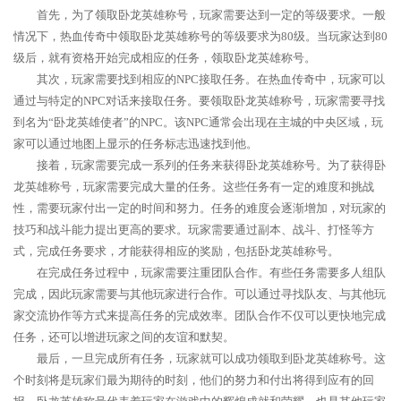
首先，为了领取卧龙英雄称号，玩家需要达到一定的等级要求。一般
情况下，热血传奇中领取卧龙英雄称号的等级要求为80级。当玩家达到80
级后，就有资格开始完成相应的任务，领取卧龙英雄称号。
其次，玩家需要找到相应的NPC接取任务。在热血传奇中，玩家可以
通过与特定的NPC对话来接取任务。要领取卧龙英雄称号，玩家需要寻找
到名为“卧龙英雄使者”的NPC。该NPC通常会出现在主城的中央区域，玩
家可以通过地图上显示的任务标志迅速找到他。
接着，玩家需要完成一系列的任务来获得卧龙英雄称号。为了获得卧
龙英雄称号，玩家需要完成大量的任务。这些任务有一定的难度和挑战
性，需要玩家付出一定的时间和努力。任务的难度会逐渐增加，对玩家的
技巧和战斗能力提出更高的要求。玩家需要通过副本、战斗、打怪等方
式，完成任务要求，才能获得相应的奖励，包括卧龙英雄称号。
在完成任务过程中，玩家需要注重团队合作。有些任务需要多人组队
完成，因此玩家需要与其他玩家进行合作。可以通过寻找队友、与其他玩
家交流协作等方式来提高任务的完成效率。团队合作不仅可以更快地完成
任务，还可以增进玩家之间的友谊和默契。
最后，一旦完成所有任务，玩家就可以成功领取到卧龙英雄称号。这
个时刻将是玩家们最为期待的时刻，他们的努力和付出将得到应有的回