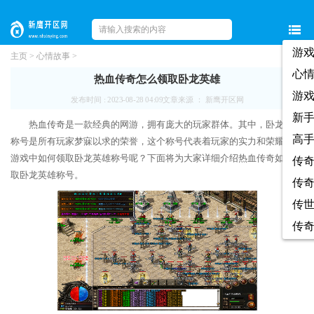
游
主页
>
心情故事
>
心
热血传奇怎么领取卧龙英雄
游
发布时间 : 2023-08-28 04:09
文章来源 ： 新鹰开区网
新
热血传奇是一款经典的网游，拥有庞大的玩家群体。其中，卧龙英雄
高
称号是所有玩家梦寐以求的荣誉，这个称号代表着玩家的实力和荣耀。在
游戏中如何领取卧龙英雄称号呢？下面将为大家详细介绍热血传奇如何领
传
取卧龙英雄称号。
传
传
传